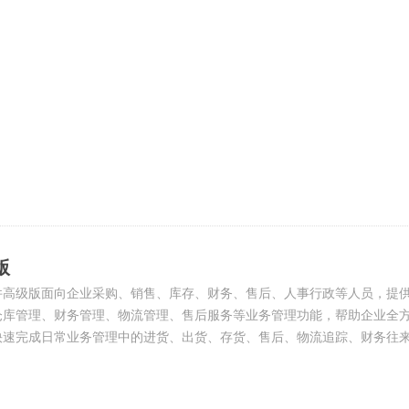
目了然的统计报表，使企业决策者关心的往来款项、销售状况、库存数量
外部邮件等功能模块，使得企业的管理更加全方面、便捷！
版
件高级版面向企业采购、销售、库存、财务、售后、人事行政等人员，提
仓库管理、财务管理、物流管理、售后服务等业务管理功能，帮助企业全
快速完成日常业务管理中的进货、出货、存货、售后、物流追踪、财务往
过交互式的数据中心与一目了然的统计报表，使企业决策者关心的往来款
表对比、借欠管理、行业资讯、外部邮件等功能模块，使得企业的管理更