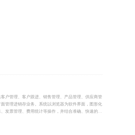
等，能够即点即现！并且，系统还集成了销售图表对比、
供客户管理、客户跟进、销售管理、产品管理、供应商管
方面管理进销存业务。系统以浏览器为软件界面，图形化
来、发票管理、费用统计等操作，并结合准确、快速的业
项、销售状况、库存数量等，能够即点即现！并且，系统
加全方面、便捷！