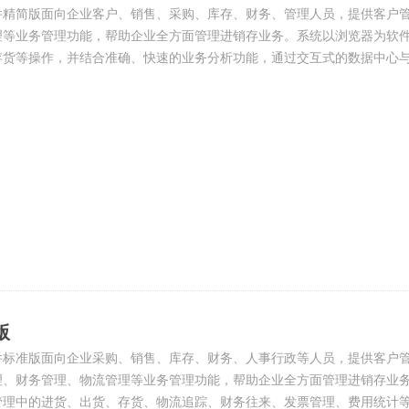
件精简版面向企业客户、销售、采购、库存、财务、管理人员，提供客户
理等业务管理功能，帮助企业全方面管理进销存业务。系统以浏览器为软
存货等操作，并结合准确、快速的业务分析功能，通过交互式的数据中心
状况、库存数量、员工业绩、费用情况等，能够即点即现！
版
件标准版面向企业采购、销售、库存、财务、人事行政等人员，提供客户
理、财务管理、物流管理等业务管理功能，帮助企业全方面管理进销存业
管理中的进货、出货、存货、物流追踪、财务往来、发票管理、费用统计