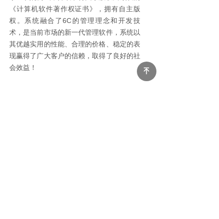
《计算机软件著作权证书》，拥有自主版
权。系统融合了6C的管理理念和开发技
术，是当前市场的新一代管理软件，系统以
其优越实用的性能、合理的价格、稳定的表
现赢得了广大客户的信赖，取得了良好的社
会效益！
녠
产品和服务是我们的立身之本，多年来，
德米萨一直以了解和满足客户的需求作为企
业经营的首要任务，从用户的角度和发展的
眼光来理解方案，与用户的业务发展紧密结
合在一起，为了满足不同行业不同企业的个
性化的需求，我们还为客户提供个性化定制
服务，让企业用到适合自己的管理系统。我
们拥有一支高素质的IT服务队伍，公司具备
强大的二次开发能力，我们既可以提供普及
适用的通用型专业软件，又可以根据用户的
不同需求为您个性化设计开发企业所需要的
功能和模块，统一支持和解决定制软件的售