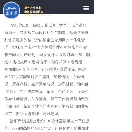
网站首页
끀
公司简介
德米萨ERP至臻版，是以客户为先、以产品创
新闻中心
新为主，实现从产品设计到生产制造、从销售管理
到售后服务的整个产供销全生命周期的一体化管
案例分享
理。实现管理流程“客户关系管理-> 销售报价-> 销
售合同-> 生产计划-> 研发设计-> 采购订单-> 加工制
在线体验
造-> 质检入库-> 发货出库-> 财务核算-> 售后服
务”的快速循环运作！企业管理人员通用应用德米
售后服务
萨ERP系统能够对客户属性、销售情况、采购情
况、库存存货、生产派单情况、加工过程、物料使
常见问题
用情况、生产成本核算、车间、生产工艺、设备维
联系我们
修与保养情况、财务情况、员工工作情况等均做到
了如指掌；帮助企业管理者及时了解各部门的业务
细节，做到快捷管理，时时把握。
德米萨智能办公系统ERP软件至臻版技术平台是
基于Java的高性能MVC框架，组件化的可扩展技术