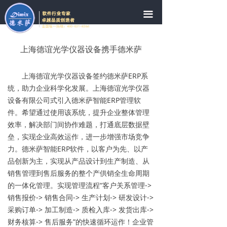
网站首页
끀
公司简介
上海德谊光学仪器设备携手德米萨
新闻中心
上海德谊光学仪器设备签约德米萨ERP系
案例分享
统，助力企业科学化发展。上海德谊光学仪器
设备有限公司式引入德米萨智能ERP管理软
在线体验
件。希望通过使用该系统，提升企业整体管理
售后服务
效率，解决部门间协作难题，打通底层数据壁
垒，实现企业高效运作，进一步增强市场竞争
常见问题
力。德米萨智能ERP软件，以客户为先、以产
品创新为主，实现从产品设计到生产制造、从
联系我们
销售管理到售后服务的整个产供销全生命周期
的一体化管理。实现管理流程“客户关系管理->
销售报价-> 销售合同-> 生产计划-> 研发设计->
采购订单-> 加工制造-> 质检入库-> 发货出库->
财务核算-> 售后服务”的快速循环运作！企业管